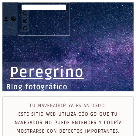
Peregrino
Blog fotográfico
TU NAVEGADOR YA ES ANTIGUO.
ESTE SITIO WEB UTILIZA CÓDIGO QUE TU
NAVEGADOR NO PUEDE ENTENDER Y PODRÍA
MOSTRARSE CON DEFECTOS IMPORTANTES.