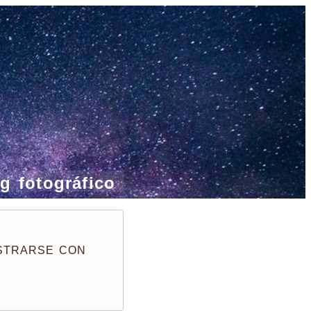
g fotográfico
OSTRARSE CON